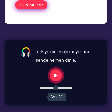
Türkiye'nin en iyi radyosunu
sende hemen dinle.
Ses
50