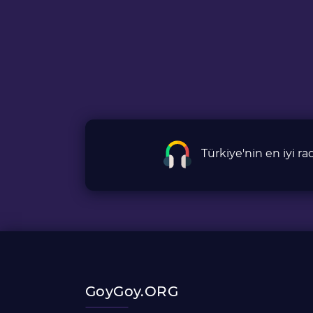
Türkiye'nin en iyi 
GoyGoy.ORG