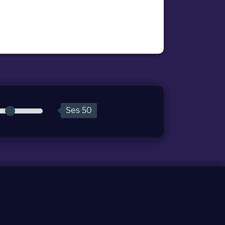
Ses
50