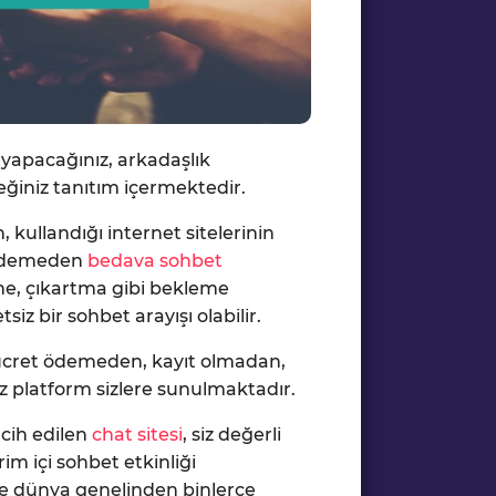
 yapacağınız, arkadaşlık
eğiniz tanıtım içermektedir.
 kullandığı internet sitelerinin
t ödemeden
bedava sohbet
me, çıkartma gibi bekleme
siz bir sohbet arayışı olabilir.
r ücret ödemeden, kayıt olmadan,
iz platform sizlere sunulmaktadır.
cih edilen
chat sitesi
, siz değerli
rim içi sohbet etkinliği
 ve dünya genelinden binlerce